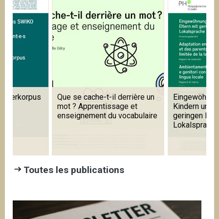
 derrière un
Eingewöhnung in Kitas mit
Learning Prag
age et
Kindern und Eltern mit
Foreign and 
 vocabulaire
geringen Kenntnissen der
Languages
Lokalsprache
Toutes les publications